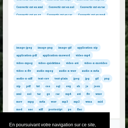
Convertir cnt en xml
Convertir cnt en xsl
Convertir cnt en tar
Convertir cnt en gz
Convertir cnt en rar
Convertir cnt en mp4
Tous les formats hébergés
Convertir cnt en avi
Convertir cnt en flv
Convertir cnt en wmv
Convertir cnt en mov
Convertir cnt en mpg
Convertir cnt en m4a
Convertir cnt en wav
Convertir cnt en mp3
Convertir cnt en mp2
Convertir cnt en wma
Convertir cnt en mid
Convertir cnt en mod
image-jpeg
image-png
image-gif
application-zip
Convertir cnt en aac
Convertir cnt en aiff
application-pdf
application-msword
video-mp4
Convertir cnt en postscript
Convertir cnt en ps
video-mpeg
video-quicktime
video-avi
video-x-msvideo
Convertir cnt en flac
video-x-flv
audio-mpeg
audio-x-wav
audio-x-m4a
audio-x-aiff
text-csv
text-plain
jpeg
jpg
gif
png
zip
pdf
txt
css
sql
svg
sh
js
json
xml
xsl
tar
gz
rar
mp4
avi
flv
wmv
mov
mpg
m4a
wav
mp3
mp2
wma
mid
mod
aac
aiff
postscript
ps
flac
En poursuivant votre navigation sur ce site,
Règlement