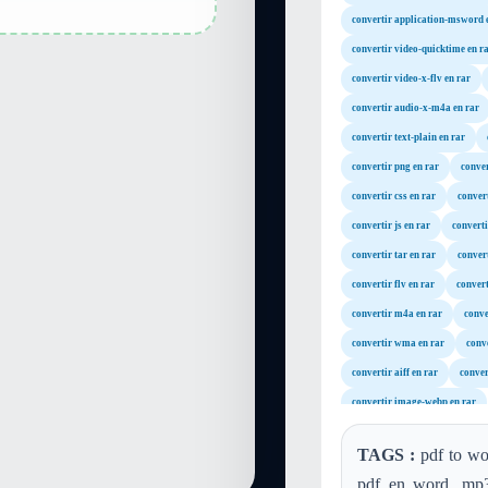
convertir application-msword 
convertir video-quicktime en r
convertir video-x-flv en rar
convertir audio-x-m4a en rar
convertir text-plain en rar
convertir png en rar
conver
convertir css en rar
convert
convertir js en rar
converti
convertir tar en rar
convert
convertir flv en rar
conver
convertir m4a en rar
conve
convertir wma en rar
conv
convertir aiff en rar
conver
convertir image-webp en rar
TAGS :
pdf to wor
pdf en word, mp3 