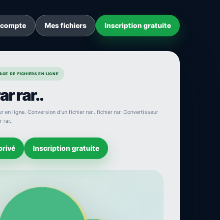
 compte
Mes fichiers
Inscription gratuite
GE DE FICHIERS EN LIGNE
r rar..
r en ligne. Conversion d'un fichier rar.. fichier rar. Convertisseur
 rar..
privé
Inscription gratuite