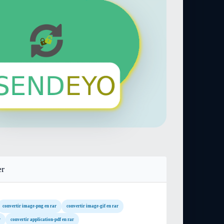
er
convertir image-png en rar
convertir image-gif en rar
r
convertir application-pdf en rar