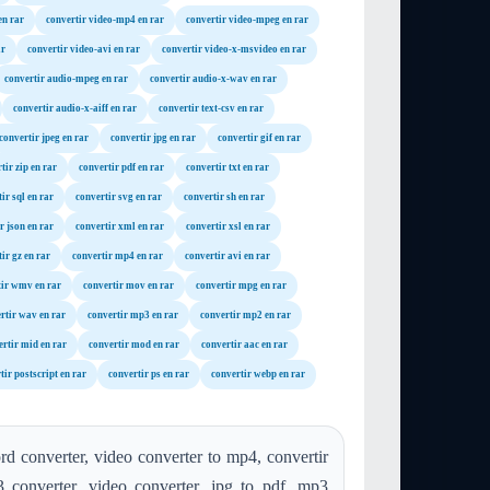
en rar
convertir video-mp4 en rar
convertir video-mpeg en rar
ar
convertir video-avi en rar
convertir video-x-msvideo en rar
convertir audio-mpeg en rar
convertir audio-x-wav en rar
convertir audio-x-aiff en rar
convertir text-csv en rar
convertir jpeg en rar
convertir jpg en rar
convertir gif en rar
tir zip en rar
convertir pdf en rar
convertir txt en rar
ir sql en rar
convertir svg en rar
convertir sh en rar
r json en rar
convertir xml en rar
convertir xsl en rar
ir gz en rar
convertir mp4 en rar
convertir avi en rar
tir wmv en rar
convertir mov en rar
convertir mpg en rar
rtir wav en rar
convertir mp3 en rar
convertir mp2 en rar
ertir mid en rar
convertir mod en rar
convertir aac en rar
tir postscript en rar
convertir ps en rar
convertir webp en rar
d converter, video converter to mp4, convertir
converter, video converter, jpg to pdf, mp3