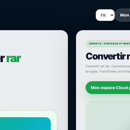
Mon
SENDEYO : STOCKAGE ET PARTA
Convertir ra
er
rar
Convertir rar rar.. Convertisseu
en ligne. Transformer un fichier
Mon espace Cloud 