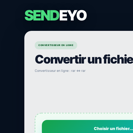
SEND
EYO
CONVERTISSEUR EN LIGNE
Convertir un fichi
Convertisseur en ligne : rar ⇔ rar
Choisir un fichier...